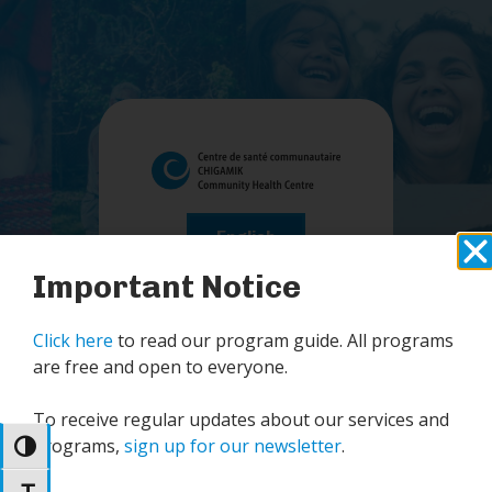
English
Important Notice
French
Click here
to read our program guide. All programs
are free and open to everyone.
To receive regular updates about our services and
programs,
sign up for our newsletter
.
Passer en contraste élevé