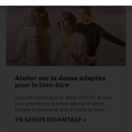
Atelier sur la danse adaptée
pour le bien-être
Soyez des nôtres pour un atelier GRATUIT de deux
jours présenté par le Centre national de danse
thérapie en partenariat avec le Centre de santé
EN SAVOIR DAVANTAGE »