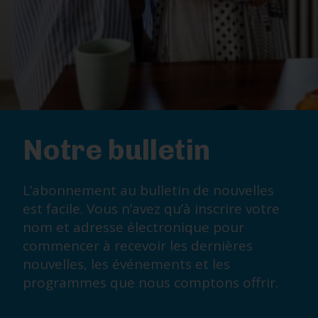
Notre bulletin
L’abonnement au bulletin de nouvelles
est facile. Vous n’avez qu’à inscrire votre
nom et adresse électronique pour
commencer à recevoir les dernières
nouvelles, les événements et les
programmes que nous comptons offrir.