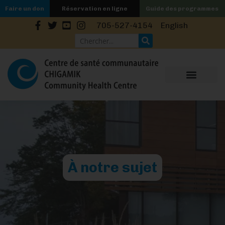
Faire un don
Réservation en ligne
Guide des programmes
English
705-527-4154
À notre sujet