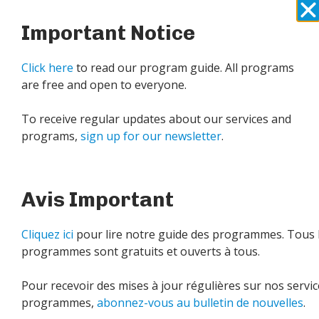
Important Notice
Click here
to read our program guide. All programs
are free and open to everyone.
To receive regular updates about our services and
programs,
sign up for our newsletter
.
CHIGAMIK dévoile le Plan
stratégique 2024-2029
Avis Important
Midland, Ontario – Le 9 juillet 2024 – Le Centre de
Cliquez ici
pour lire notre guide des programmes. Tous 
santé communautaire CHIGAMIK Community Health
programmes sont gratuits et ouverts à tous.
Centre (CHIGAMIK) est heureux d’annoncer le
lancement de son
Pour recevoir des mises à jour régulières sur nos servic
EN SAVOIR DAVANTAGE »
programmes,
abonnez-vous au bulletin de nouvelles
.